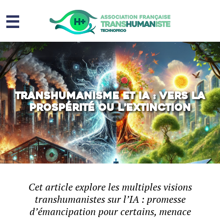
☰
Homme augmenté
Immortalité ?
Question sociale
Transhumanisme et IA : Vers la
prospérité ou l’extinction
Risques
L’association
Contact
Cet article explore les multiples visions
transhumanistes sur l’IA : promesse
d’émancipation pour certains, menace