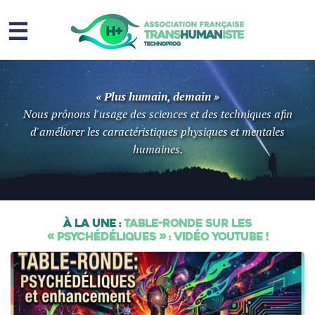
☰
Homme augmenté
« Plus humain, demain »
Immortalité ?
Nous prônons l'usage des sciences et des techniques afin
d'améliorer les caractéristiques physiques et mentales
Question sociale
humaines.
Risques
L’association
À la Une :
Table-ronde sur les
Contact
« psychédéliques » : vidéo YouTube !