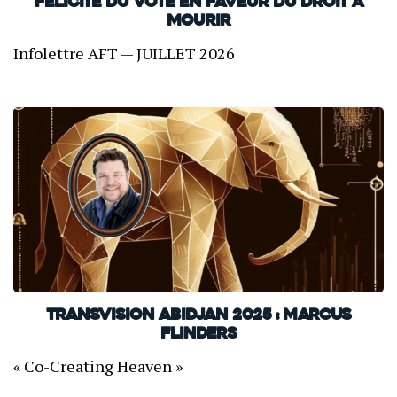
FELICITE DU VOTE EN FAVEUR DU DROIT À
MOURIR
Infolettre AFT — JUILLET 2026
TransVision Abidjan 2025 : Marcus
Flinders
« Co-Creating Heaven »