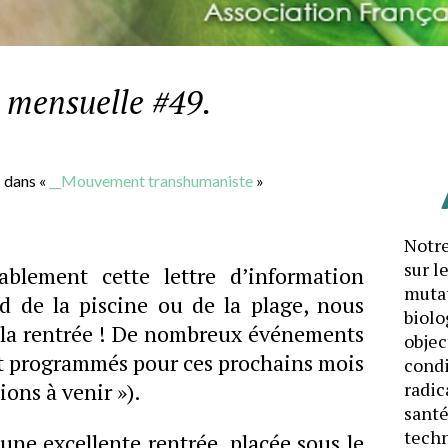
n mensuelle #49.
g
dans «
__Mouvement transhumaniste
»
Notre
sur l
ablement cette lettre d’information
mutat
d de la piscine ou de la plage, nous
biolo
 la rentrée ! De nombreux événements
objec
et programmés pour ces prochains mois
cond
ions à venir »).
radic
santé
techn
ne excellente rentrée, placée sous le