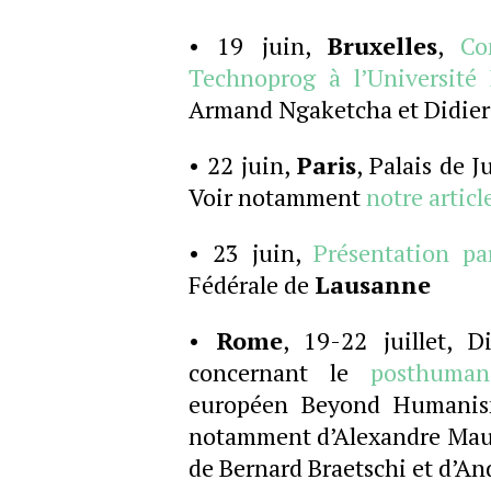
• 19 juin,
Bruxelles
,
Co
Technoprog à l’Université 
Armand Ngaketcha et Didier
• 22 juin,
Paris
, Palais de J
Voir notamment
notre articl
• 23 juin,
Présentation pa
Fédérale de
Lausanne
•
Rome
, 19-22 juillet, D
concernant le
posthuman
européen Beyond Humanism 
notamment d’Alexandre Maure
de Bernard Braetschi et d’An