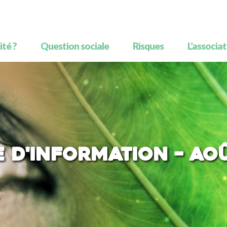
té ?
Question sociale
Risques
L’associa
e d'information – Aoû