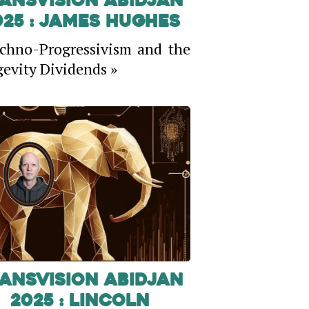
ansVision Abidjan
025 : James Hughes
chno-Progressivism and the
evity Dividends »
ansVision Abidjan
2025 : Lincoln