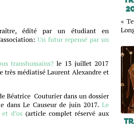
Tr
2
« Te
Long
aître, édité par un étudiant en
’association:
Un futur repensé par un
ous transhumains?
le 13 juillet 2017
le très médiatisé Laurent Alexandre et
de Béatrice Couturier dans un dossier
e dans Le Causeur de juin 2017.
Le
 et d’os
(article complet réservé aux
Tr