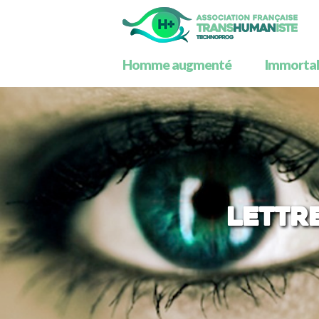
Homme augmenté
Immortali
Lettr