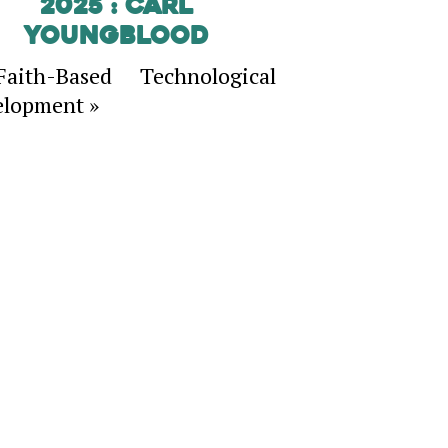
2025 : Carl
Youngblood
aith-Based Technological
lopment »