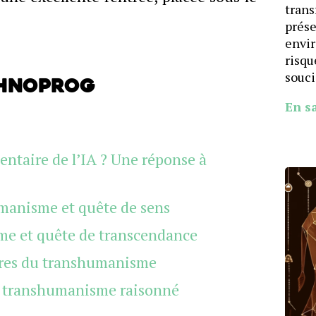
trans
prése
envi
risqu
souci
chnoprog
En s
ntaire de l’IA ? Une réponse à
manisme et quête de sens
me et quête de transcendance
ures du transhumanisme
n transhumanisme raisonné