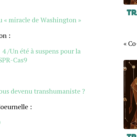
Tr
u « miracle de Washington »
on :
« Co
 4 /Un été à suspens pour la
ISPR-Cas9
ous devenu transhumaniste ?
Coeurnelle :
0