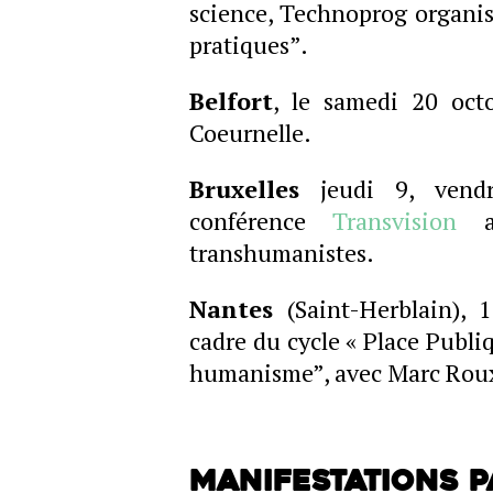
science, Technoprog organi
pratiques”.
Belfort
, le samedi 20 oct
Coeurnelle.
Bruxelles
jeudi 9, vendr
conférence
Transvision
av
transhumanistes.
Nantes
(Saint-Herblain), 
cadre du cycle « Place Publi
humanisme”, avec Marc Rou
Manifestations p