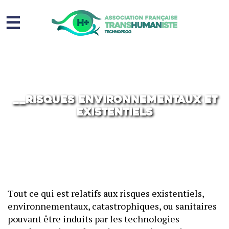
☰
Homme augmenté
Immortalité ?
Question sociale
__Risques environnementaux et
existentiels
Risques
L’association
Contact
Tout ce qui est relatifs aux risques existentiels,
environnementaux, catastrophiques, ou sanitaires
pouvant être induits par les technologies