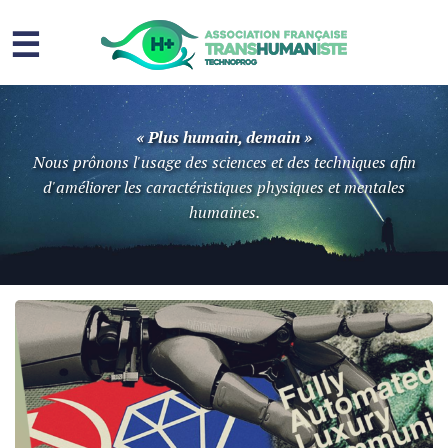
☰
Homme augmenté
« Plus humain, demain »
Immortalité ?
Nous prônons l'usage des sciences et des techniques afin
d'améliorer les caractéristiques physiques et mentales
Question sociale
humaines.
Risques
L’association
Contact