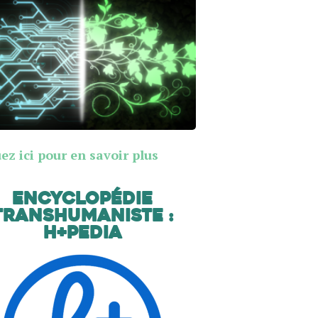
ez ici pour en savoir plus
Encyclopédie
transhumaniste :
H+Pedia