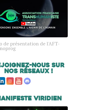
o de présentation de l'AFT-
noprog
ejoignez-nous sur
nos réseaux !
anifeste Viridien