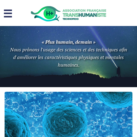
☰
Homme augmenté
« Plus humain, demain »
Immortalité ?
Nous prônons l'usage des sciences et des techniques afin
d'améliorer les caractéristiques physiques et mentales
Question sociale
humaines.
Risques
L’association
Contact