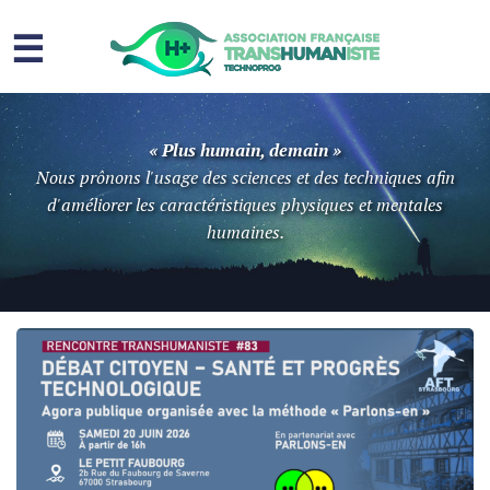
☰
Homme augmenté
« Plus humain, demain »
Immortalité ?
Nous prônons l'usage des sciences et des techniques afin
d'améliorer les caractéristiques physiques et mentales
Question sociale
humaines.
Risques
L’association
Contact