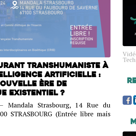
Vidé
Tech
urant transhumaniste à
lligence Artificielle :
R
nouvelle ère de
e existentiel ?
 – Mandala Strasbourg, 14 Rue du
000 STRASBOURG (Entrée libre mais
M