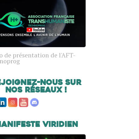
o de présentation de l'AFT-
noprog
ejoignez-nous sur
nos réseaux !
anifeste Viridien