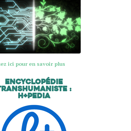
ez ici pour en savoir plus
Encyclopédie
transhumaniste :
H+Pedia