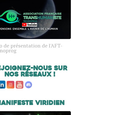
o de présentation de l'AFT-
noprog
ejoignez-nous sur
nos réseaux !
anifeste Viridien