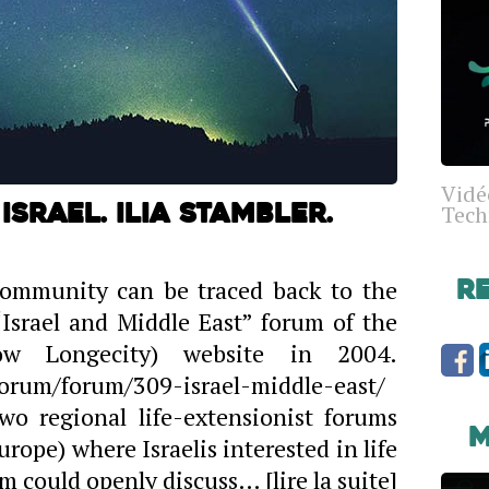
Vidé
Tech
srael. Ilia Stambler.
community can be traced back to the
R
Israel and Middle East” forum of the
now Longecity) website in 2004.
forum/forum/309-israel-middle-east/
wo regional life-extensionist forums
M
rope) where Israelis interested in life
m could openly discuss…
[lire la suite]