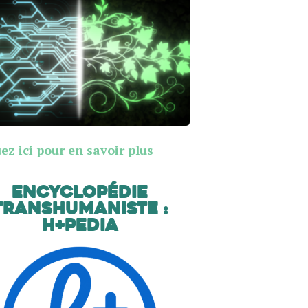
ez ici pour en savoir plus
Encyclopédie
transhumaniste :
H+Pedia