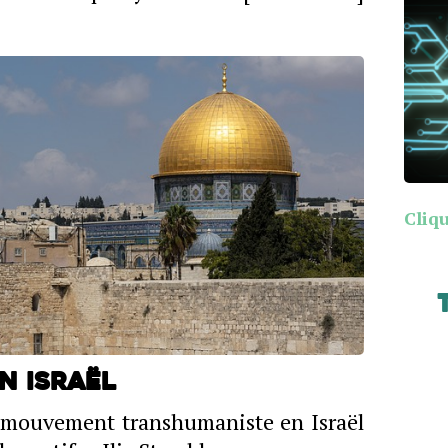
Cliqu
n Israël
u mouvement transhumaniste en Israël