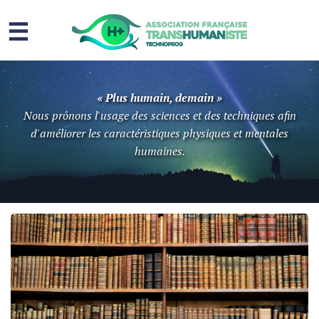
☰
Homme augmenté
« Plus humain, demain »
Immortalité ?
Nous prônons l'usage des sciences et des techniques afin
d'améliorer les caractéristiques physiques et mentales
Question sociale
humaines.
Risques
L’association
Contact