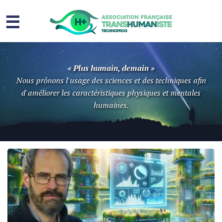
☰
Homme augmenté
« Plus humain, demain »
Immortalité ?
Nous prônons l'usage des sciences et des techniques afin
d'améliorer les caractéristiques physiques et mentales
Question sociale
humaines.
Risques
L’association
Contact