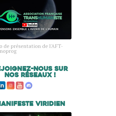
o de présentation de l'AFT-
noprog
ejoignez-nous sur
nos réseaux !
anifeste Viridien