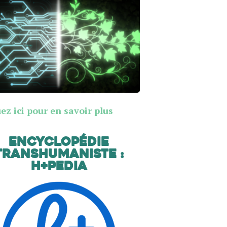
ez ici pour en savoir plus
Encyclopédie
transhumaniste :
H+Pedia