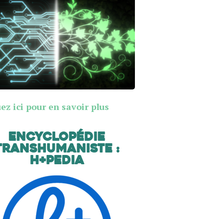
ez ici pour en savoir plus
Encyclopédie
transhumaniste :
H+Pedia