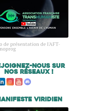
o de présentation de l'AFT-
noprog
ejoignez-nous sur
nos réseaux !
anifeste Viridien