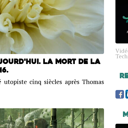
Vidé
Tech
ujourd'hui. La mort de la
6.
R
 utopiste cinq siècles après Thomas
M