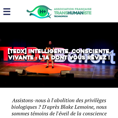
☰
Homme augmenté
Immortalité ?
Question sociale
[TEDx] Intelligente, consciente,
vivante : l’IA dont vous rêvez !
Risques
L’association
Contact
Assistons-nous à l'abolition des privilèges
biologiques ? D'après Blake Lemoine, nous
sommes témoins de l'éveil de la conscience