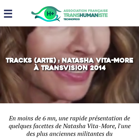
☰
Homme augmenté
Immortalité ?
Question sociale
Tracks (Arte) : Natasha Vita-More
à TransVision 2014
Risques
L’association
Contact
En moins de 6 mn, une rapide présentation de
quelques facettes de Natasha Vita-More, l'une
des plus anciennes militantes du