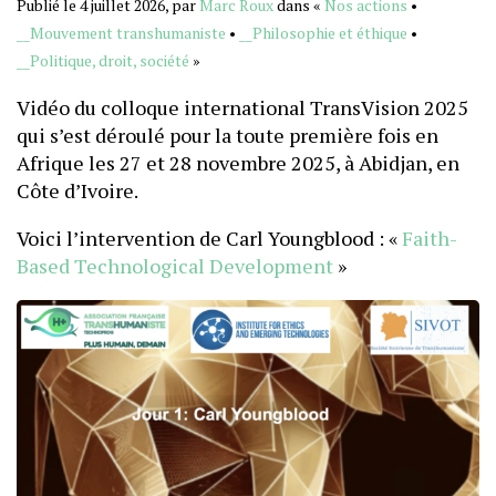
Publié le 4 juillet 2026, par
Marc Roux
dans «
Nos actions
•
__Mouvement transhumaniste
•
__Philosophie et éthique
•
__Politique, droit, société
»
Vidéo du colloque international TransVision 2025
qui s’est déroulé pour la toute première fois en
Afrique les 27 et 28 novembre 2025, à Abidjan, en
Côte d’Ivoire.
Voici l’intervention de Carl Youngblood : «
Faith-
Based Technological Development
»