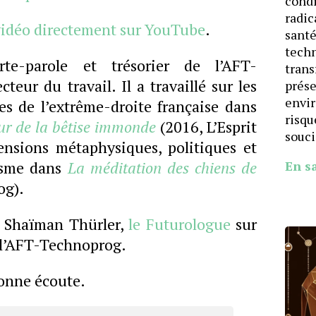
cond
radic
 vidéo directement sur YouTube
.
santé
techn
te-parole et trésorier de l’AFT-
trans
teur du travail. Il a travaillé sur les
prése
envi
s de l’extrême-droite française dans
risqu
our de la bêtise immonde
(2016, L’Esprit
souci
ensions métaphysiques, politiques et
isme dans
La méditation des chiens de
En s
og).
r Shaïman Thürler,
le Futurologue
sur
 l’AFT-Technoprog.
onne écoute.