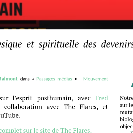
ique et spirituelle des deveni
Balmont
dans «
Passages médias
•
__Mouvement
sur l’esprit posthumain, avec
Fred
Notre
sur l
n collaboration avec The Flares, et
mutat
YouTube.
biolo
objec
 complet sur le site de The Flares.