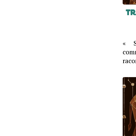
Tr
« S
com
raco