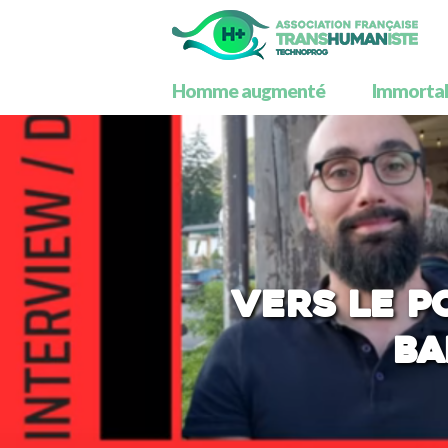
Homme augmenté
Immortali
Vers le p
Ba