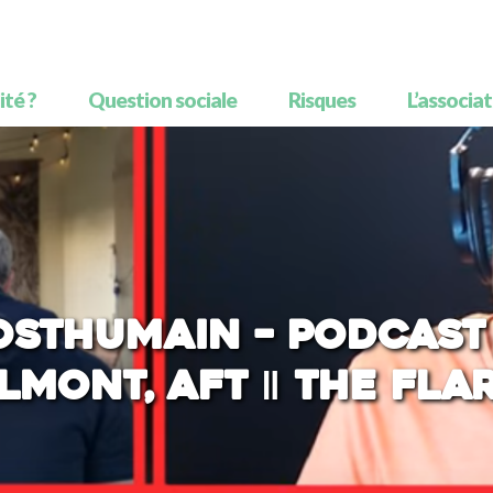
té ?
Question sociale
Risques
L’associa
osthumain – PODCAST 
lmont, AFT ‖ THE FLA