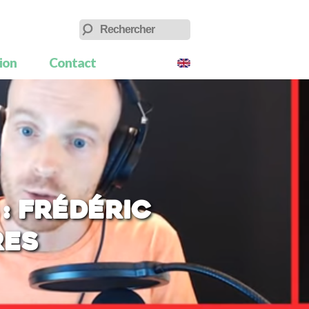
tion
Contact
: Frédéric
RES