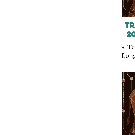
Tr
2
« Te
Long