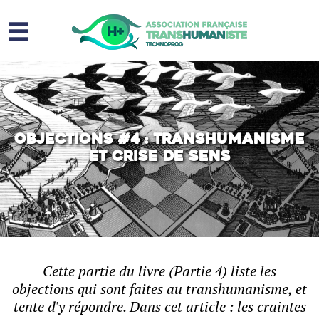
☰
Homme augmenté
Immortalité ?
Question sociale
Objections #4 : Transhumanisme
et crise de sens
Risques
L’association
Contact
Cette partie du livre (Partie 4) liste les
objections qui sont faites au transhumanisme, et
tente d'y répondre. Dans cet article : les craintes