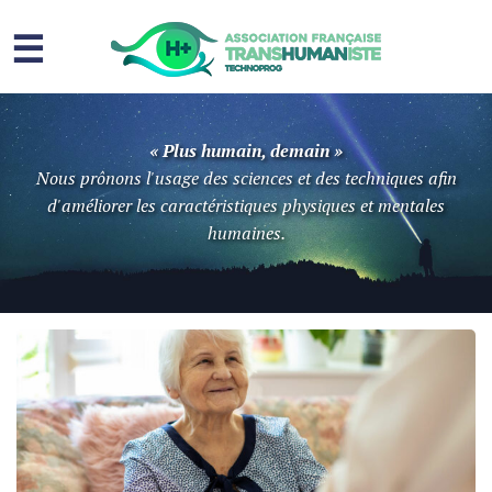
☰
Homme augmenté
« Plus humain, demain »
Immortalité ?
Nous prônons l'usage des sciences et des techniques afin
d'améliorer les caractéristiques physiques et mentales
Question sociale
humaines.
Risques
L’association
Contact