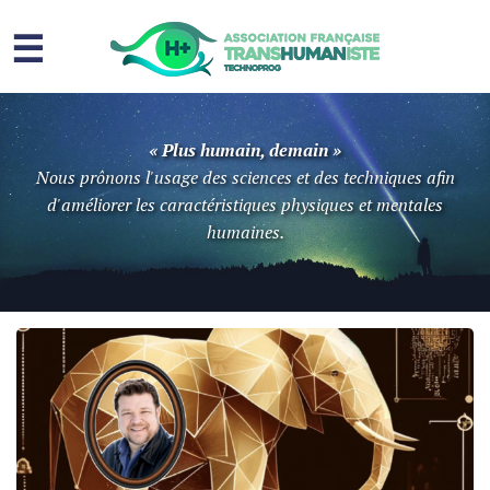
☰
Homme augmenté
« Plus humain, demain »
Immortalité ?
Nous prônons l'usage des sciences et des techniques afin
d'améliorer les caractéristiques physiques et mentales
Question sociale
humaines.
Risques
L’association
Contact