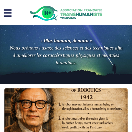
☰
Homme augmenté
« Plus humain, demain »
Immortalité ?
Nous prônons l'usage des sciences et des techniques afin
d'améliorer les caractéristiques physiques et mentales
Question sociale
humaines.
Risques
L’association
Contact