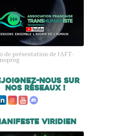
o de présentation de l'AFT-
noprog
ejoignez-nous sur
nos réseaux !
anifeste Viridien