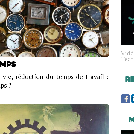
Vidé
Tech
emps
vie, réduction du temps de travail :
R
ps ?
M