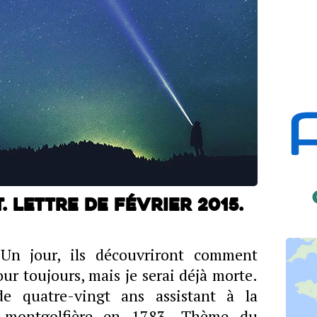
 Lettre de février 2015.
. Un jour, ils découvriront comment
r toujours, mais je serai déjà morte.
e quatre-vingt ans assistant à la
e montgolfière en 1783. Thème du