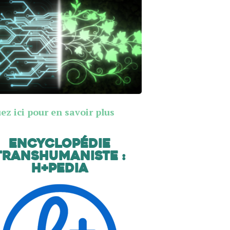
ez ici pour en savoir plus
Encyclopédie
transhumaniste :
H+Pedia