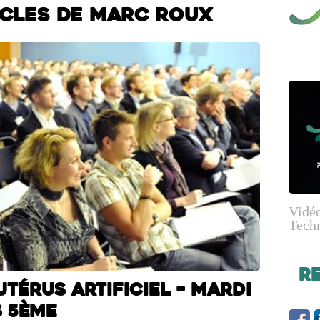
icles de Marc Roux
Vidéo
Tech
R
térus artificiel – mardi
s 5ème