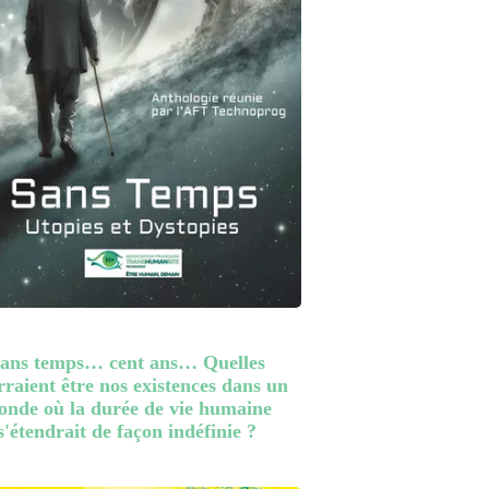
ans temps… cent ans… Quelles
raient être nos existences dans un
nde où la durée de vie humaine
s'étendrait de façon indéfinie ?