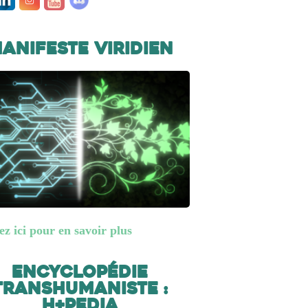
anifeste Viridien
ez ici pour en savoir plus
Encyclopédie
transhumaniste :
H+Pedia