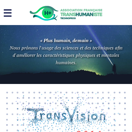
☰
Homme augmenté
« Plus humain, demain »
Immortalité ?
Nous prônons l'usage des sciences et des techniques afin
d'améliorer les caractéristiques physiques et mentales
Question sociale
humaines.
Risques
L’association
Contact