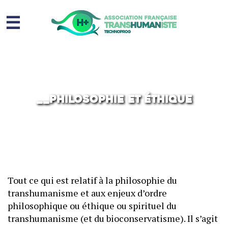
☰
Homme augmenté
Immortalité ?
Question sociale
__Philosophie et éthique
Risques
L’association
Contact
Tout ce qui est relatif à la philosophie du
transhumanisme et aux enjeux d’ordre
philosophique ou éthique ou spirituel du
transhumanisme (et du bioconservatisme). Il s’agit