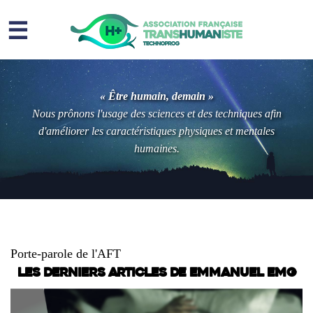
☰
Homme augmenté
« Être humain, demain »
Immortalité ?
Nous prônons l'usage des sciences et des techniques afin
d'améliorer les caractéristiques physiques et mentales
Question sociale
humaines.
Risques
L’association
Contact
Emmanuel EMG
Porte-parole de l'AFT
Les derniers articles de Emmanuel EMG